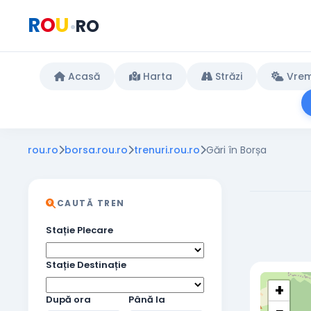
R
O
U
RO
•
Acasă
Harta
Străzi
Vre
rou.ro
borsa.rou.ro
trenuri.rou.ro
Gări în Borșa
CAUTĂ TREN
Stație Plecare
Stație Destinație
+
După ora
Până la