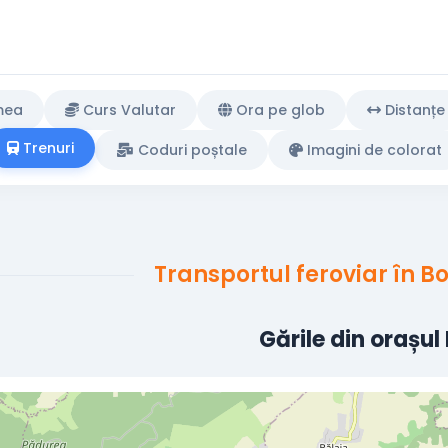
mea
Curs Valutar
Ora pe glob
Distanțe
Trenuri
Coduri poștale
Imagini de colorat
Transportul feroviar în 
Gările din orașul