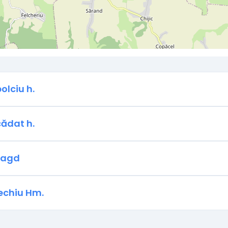
olciu h.
ădat h.
eagd
echiu Hm.