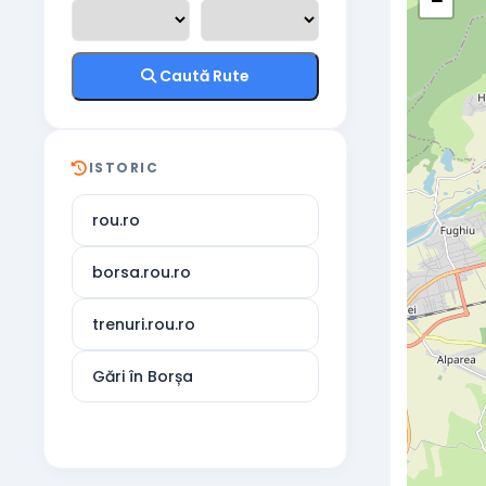
−
Caută Rute
ISTORIC
rou.ro
borsa.rou.ro
trenuri.rou.ro
Gări în Borșa