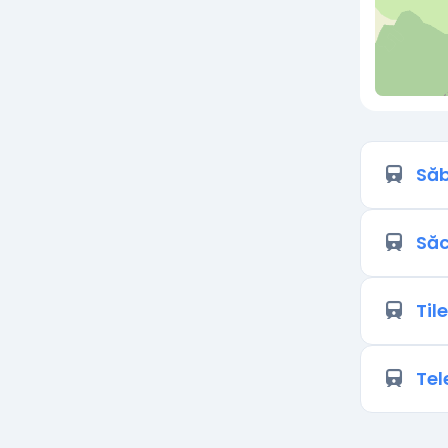
Săb
Săc
Til
Tel